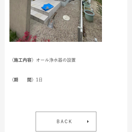
〈施工内容〉
オール浄水器の設置
〈期 間〉
1日
BACK