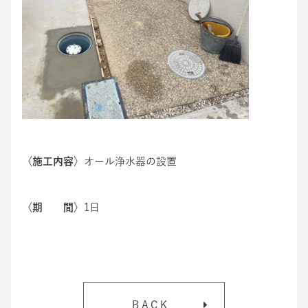
〈施工内容〉
オール浄水器の設置
〈期 間〉
1日
BACK