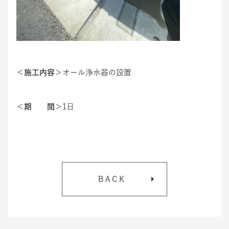
＜施工内容＞
オール浄水器の設置
＜期 間＞
1日
BACK